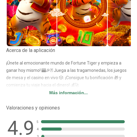
Acerca de la aplicación
¡Únete al emocionante mundo de Fortune Tiger y empieza a
ganar hoy mismo! 🎰🎉🃏 Juega a las tragamonedas, los juegos
de mesa y el casino en vivo 🎲. ¡Consigue tu bonificación 🎁 y
comienza tu viaje hacia el dinero! 💰🚀
Más información...
Valoraciones y opiniones
4.9
5
4
3