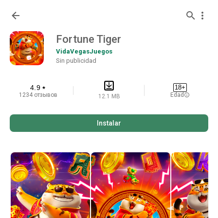
Fortune Tiger
VidaVegas
Juegos
Sin publicidad
4.9
18+
★
1234 отзывов
Edad
12.1 MB
Instalar